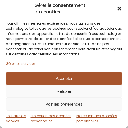
graphique
Gérer le consentement
aux cookies
Evo
BSA
Packaging
Brochure
Omega
Tamias
Stand
Vidéo
Pers
Constructions
Pectives
ISE 2024
Branding
Solutions
Kit P60
Yachting
Ubisoft®
Vidéo
Kit K2 Power
Pour offrir les meilleures expériences, nous utilisons des
technologies telles que les cookies pour stocker et/ou accéder aux
informations des appareils. Le fait de consentir à ces technologies
nous permettra de traiter des données telles que le comportement
de navigation ou les ID uniques sur ce site. Le fait de ne pas
consentir ou de retirer son consentement peut avoir un effet négatif
sur certaines caractéristiques et fonctions.
Gérer les services
Accepter
Refuser
Voir les préférences
Politique de
Protection des données
Protection des données
Scroll or Drag
Scroll or Drag
cookies
personnelles
personnelles