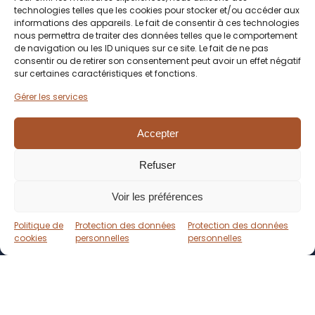
technologies telles que les cookies pour stocker et/ou accéder aux
informations des appareils. Le fait de consentir à ces technologies
nous permettra de traiter des données telles que le comportement
de navigation ou les ID uniques sur ce site. Le fait de ne pas
consentir ou de retirer son consentement peut avoir un effet négatif
sur certaines caractéristiques et fonctions.
Gérer les services
Accepter
Brochure
Yachting
Refuser
Voir les préférences
Politique de
Protection des données
Protection des données
cookies
personnelles
personnelles
À propos du projet
Création
d'un
coffret
et
d'un
beau
livre
pour