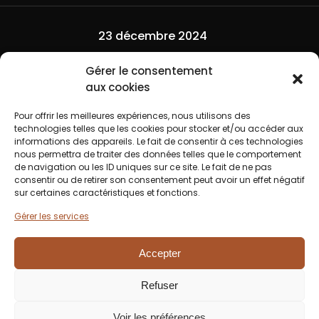
23 décembre 2024
Branding Tamias
Gérer le consentement
aux cookies
Lire l'article
Pour offrir les meilleures expériences, nous utilisons des
technologies telles que les cookies pour stocker et/ou accéder aux
informations des appareils. Le fait de consentir à ces technologies
nous permettra de traiter des données telles que le comportement
de navigation ou les ID uniques sur ce site. Le fait de ne pas
consentir ou de retirer son consentement peut avoir un effet négatif
12 septembre 2023
sur certaines caractéristiques et fonctions.
Gérer les services
BSA Constructions Bois
Accepter
Lire l'article
Refuser
Voir les préférences